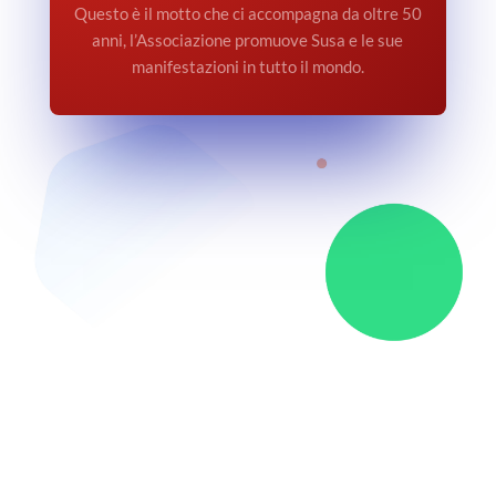
Questo è il motto che ci accompagna da oltre 50
anni, l’Associazione promuove Susa e le sue
manifestazioni in tutto il mondo.