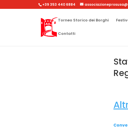
+39 353 440 6884
associazioneprosusa@
Torneo Storico dei Borghi
Festiv
Contatti
Sta
Reg
Alt
Conven