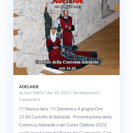
ADELAIDE
da
Susy Sibille
|
Apr 18, 2023
|
Uncategorized
|
Commenti 0
!!!! Nuova data !!!! Domenica 4 giugno Ore
15.00 Castello di Adelaide Presentazione della
Contessa Adelaide e del Conte Oddone 2023,
scelti quest'anno dal Borgo dei Cappuccini Con