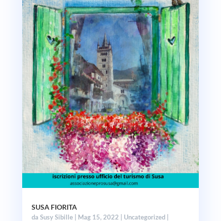
SUSA FIORITA
da
Susy Sibille
|
Mag 15, 2022
|
Uncategorized
|